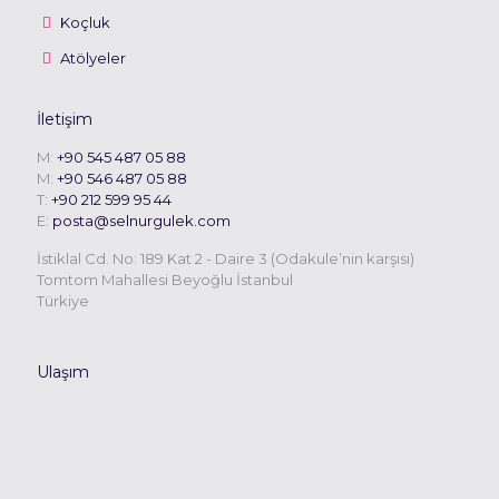
Koçluk
Atölyeler
İletişim
M:
+90 545 487 05 88
M:
+90 546 487 05 88
T:
+90 212 599 95 44
E:
posta@selnurgulek.com
İstiklal Cd. No: 189 Kat 2 - Daire 3 (Odakule’nin karşısı)
Tomtom Mahallesi Beyoğlu İstanbul
Türkiye
Ulaşım