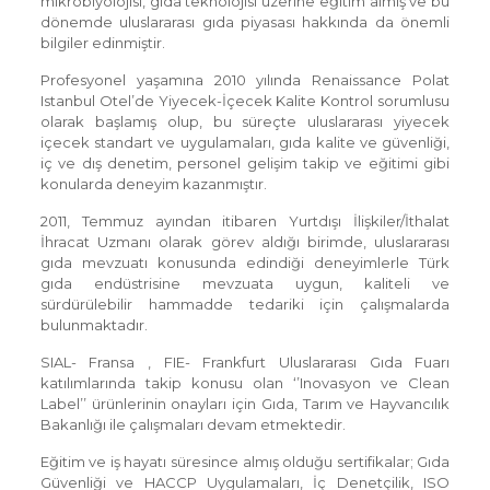
mikrobiyolojisi, gıda teknolojisi üzerine eğitim almış ve bu
dönemde uluslararası gıda piyasası hakkında da önemli
bilgiler edinmiştir.
Profesyonel yaşamına 2010 yılında Renaissance Polat
Istanbul Otel’de Yiyecek-İçecek Kalite Kontrol sorumlusu
olarak başlamış olup, bu süreçte uluslararası yiyecek
içecek standart ve uygulamaları, gıda kalite ve güvenliği,
iç ve dış denetim, personel gelişim takip ve eğitimi gibi
konularda deneyim kazanmıştır.
2011, Temmuz ayından itibaren Yurtdışı İlişkiler/İthalat
İhracat Uzmanı olarak görev aldığı birimde, uluslararası
gıda mevzuatı konusunda edindiği deneyimlerle Türk
gıda endüstrisine mevzuata uygun, kaliteli ve
sürdürülebilir hammadde tedariki için çalışmalarda
bulunmaktadır.
SIAL- Fransa , FIE- Frankfurt Uluslararası Gıda Fuarı
katılımlarında takip konusu olan ‘’Inovasyon ve Clean
Label’’ ürünlerinin onayları için Gıda, Tarım ve Hayvancılık
Bakanlığı ile çalışmaları devam etmektedir.
Eğitim ve iş hayatı süresince almış olduğu sertifikalar; Gıda
Güvenliği ve HACCP Uygulamaları, İç Denetçilik, ISO